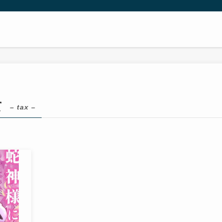
て
– tax –