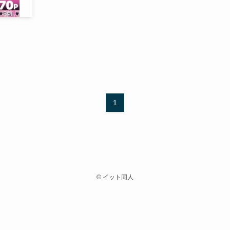
1
©
イット同人