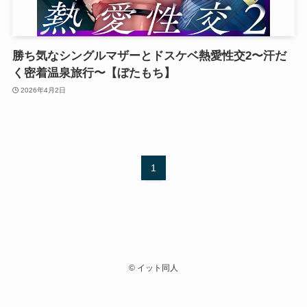
勝ち気なシングルマザーとドスケベ熱愛性交2〜汗だ
く密着温泉旅行〜【ぼたもち】
2026年4月2日
1
©
イット同人