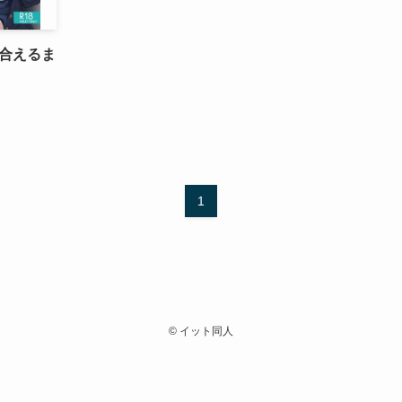
合えるま
1
©
イット同人