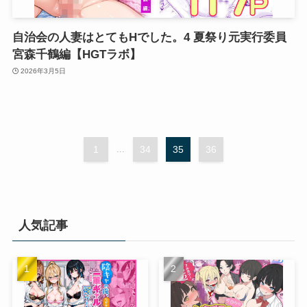
自治会の人妻はとてもHでした。4 夏祭り元実行委員
宮森千鶴編【HGTラボ】
2026年3月5日
1
...
34
35
36
人気記事