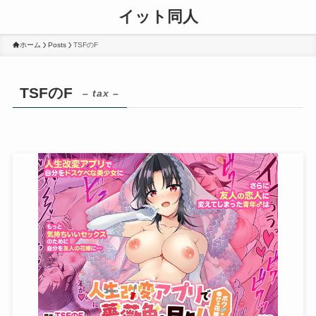
イット同人
ホーム
Posts
TSFのF
TSFのF
– tax –