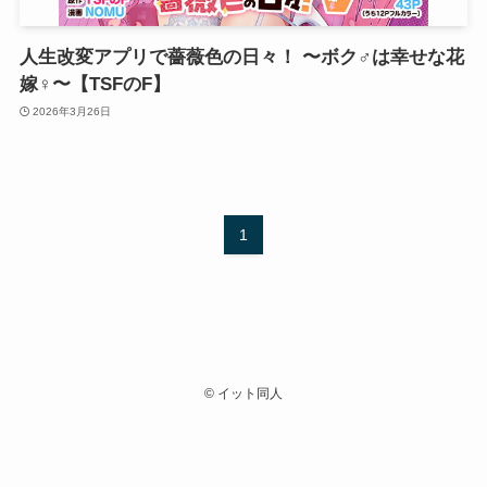
人生改変アプリで薔薇色の日々！ 〜ボク♂は幸せな花
嫁♀〜【TSFのF】
2026年3月26日
1
©
イット同人