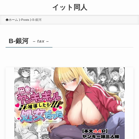
イット同人
ホーム
Posts
B-銀河
B-銀河
– tax –