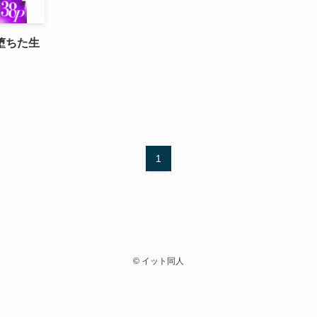
堕ちた生
1
©
イット同人