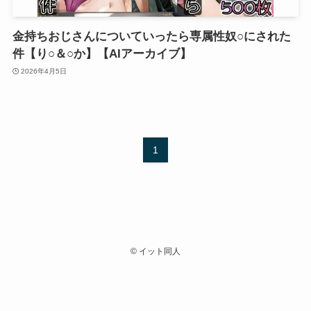
金持ちおじさんについていったら専属性奴○にされた
件【り○＆○か】【AIアーカイブ】
2026年4月5日
1
©
イット同人