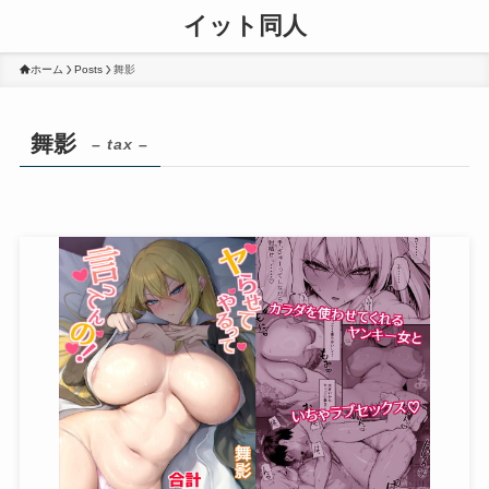
イット同人
ホーム
Posts
舞影
舞影
– tax –