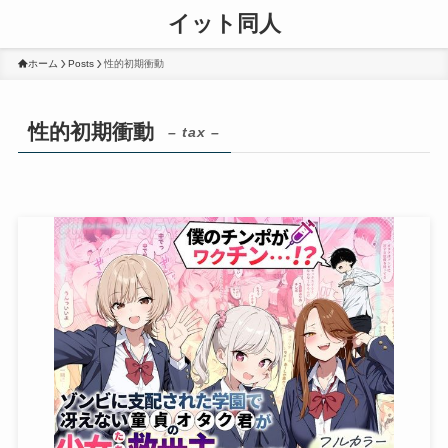
イット同人
ホーム
Posts
性的初期衝動
性的初期衝動
– tax –