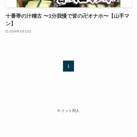
十番帯の汁稽古 〜1分我慢で皆の卍オナホ〜【山手マ
ン】
2026年3月12日
1
©
イット同人