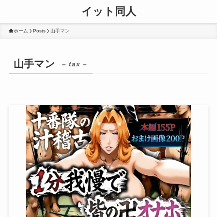
イット同人
ホーム
Posts
山手マン
山手マン
– tax –