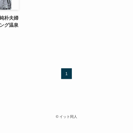
純朴夫婦
ング温泉
1
©
イット同人