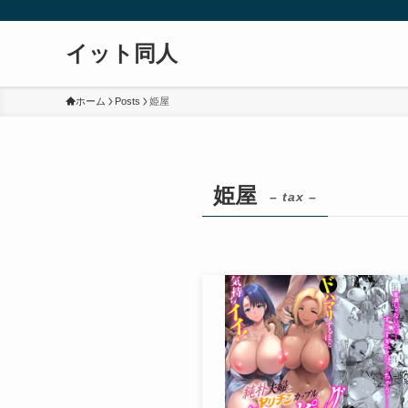
イット同人
ホーム
Posts
姫屋
姫屋
– tax –