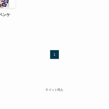
ベンケ
1
©
イット同人