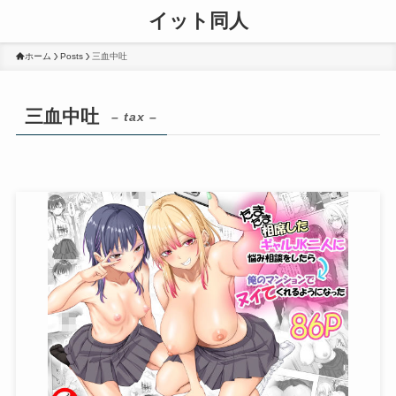
イット同人
ホーム
Posts
三血中吐
三血中吐
– tax –