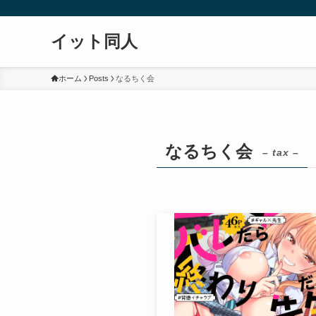
イット同人
ホーム
Posts
なるちく会
なるちく会
– tax –