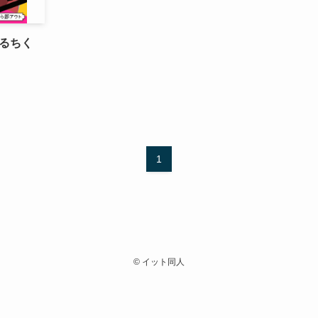
るちく
1
©
イット同人