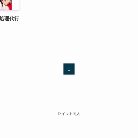
処理代行
1
©
イット同人