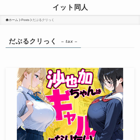
イット同人
ホーム
Posts
だぶるクリっく
だぶるクリっく
– tax –