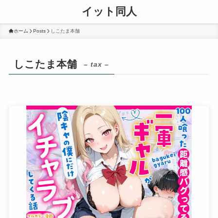
イット同人
ホーム
Posts
しこたま本舗
しこたま本舗
– tax –