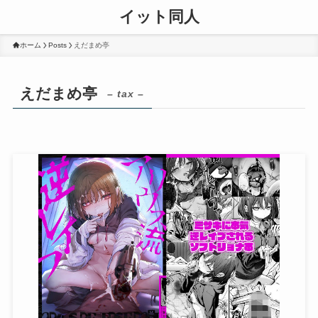
イット同人
ホーム
Posts
えだまめ亭
えだまめ亭
– tax –