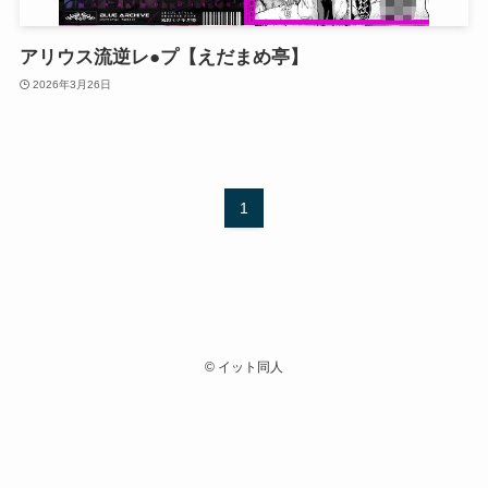
アリウス流逆レ●プ【えだまめ亭】
2026年3月26日
1
©
イット同人