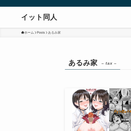
イット同人
ホーム
Posts
あるみ家
あるみ家
– tax –