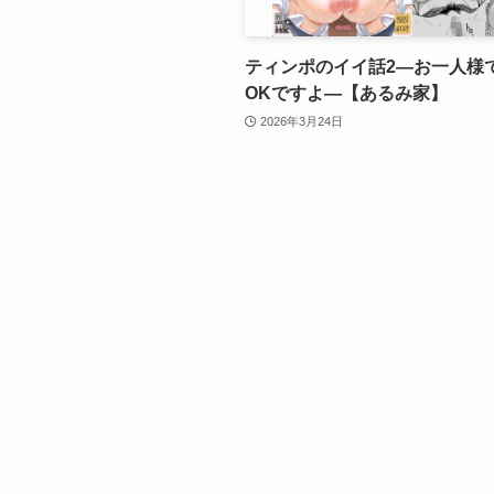
ティンポのイイ話2―お一人様
OKですよ―【あるみ家】
2026年3月24日